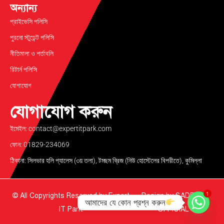
অন্যান্য
প্রাইভেসি পলিসি
পুরনো স্টুডেন্ট পলিসি
নীতিমালা ও শর্তাবলি
রিটার্ন পলিসি
যোগাযোগ
যোগাযোগ করুন
ইমেইল: contact@expertitpark.com
ফোন: 01829-234069
ঠিকানা: সিলভার হলি প্যালেস (৩য় তলা), টমছম ব্রিজ (নিউ হোস্টেলের বিপরীতে), কুমিল্লা
1
© All Copyrights Reserved by Expert
Design by
SADDAM
আমাদের যে কোন প্রশ্ন করুন
IT Park.
OFFICIAL