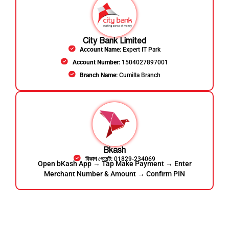
City Bank Limited
Account Name:
Expert IT Park
Account Number:
1504027897001
Branch Name:
Cumilla Branch
Bkash
বিকাশ পেমেন্ট:
01829-234069
Open bKash App → Tap Make Payment → Enter
Merchant Number & Amount → Confirm PIN