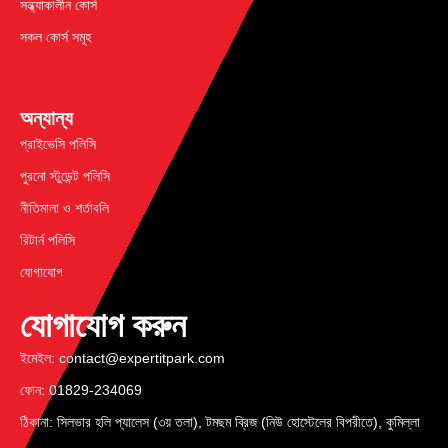
সন্ধ্যাকালীন কোর্স
সকল কোর্স সমূহ
অন্যান্য
প্রাইভেসি পলিসি
পুরনো স্টুডেন্ট পলিসি
নীতিমালা ও শর্তাবলি
রিটার্ন পলিসি
যোগাযোগ
যোগাযোগ করুন
ইমেইল: contact@expertitpark.com
ফোন: 01829-234069
ঠিকানা: সিলভার হলি প্যালেস (৩য় তলা), টমছম ব্রিজ (নিউ হোস্টেলের বিপরীতে), কুমিল্লা